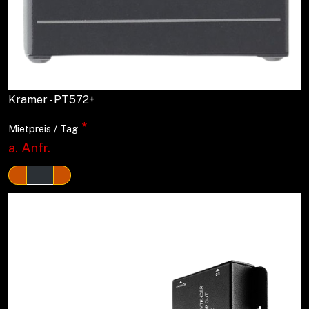
Kramer - PT572+
*
Mietpreis / Tag
a. Anfr.