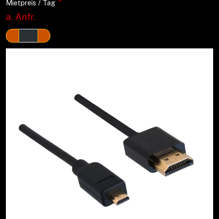
*
Mietpreis / Tag
a. Anfr.