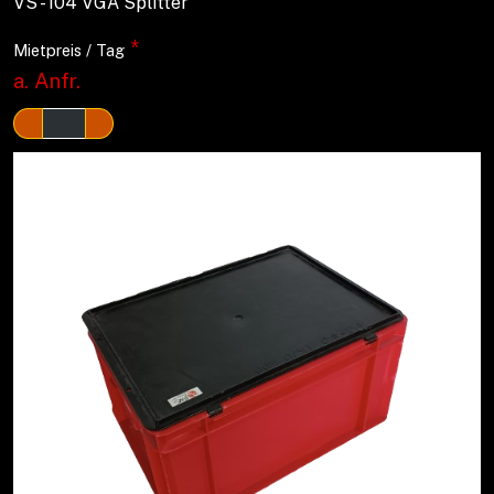
VS - 104 VGA Splitter
*
Mietpreis / Tag
a. Anfr.