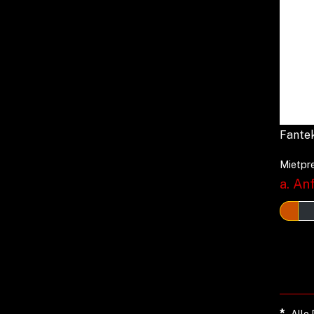
Fantek
Mietpre
a. Anf
*