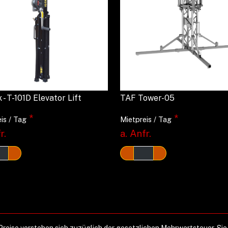
 - T-101D Elevator Lift
TAF Tower-05
*
*
is / Tag
Mietpreis / Tag
r.
a. Anfr.