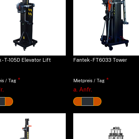
 - T-105D Elevator Lift
Fantek - FT6033 Tower
*
*
is / Tag
Mietpreis / Tag
r.
a. Anfr.