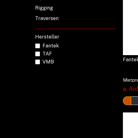
Rigging
Traversen
Hersteller
Fantek
TAF
Fantek
VMB
Mietpre
a. Anf