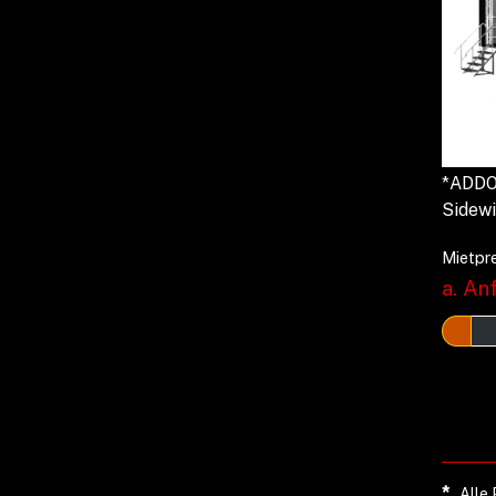
*ADDON
Sidew
Mietpre
a. Anf
*
Alle 