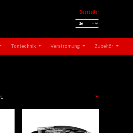
Bestseller
Tontechnik
Verstromung
Zubehör
t.