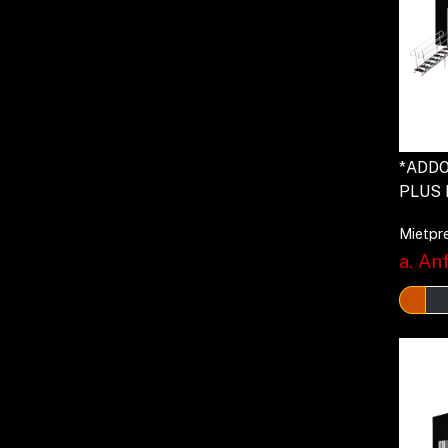
*ADDON
PLUS 
Mietpre
a. Anf