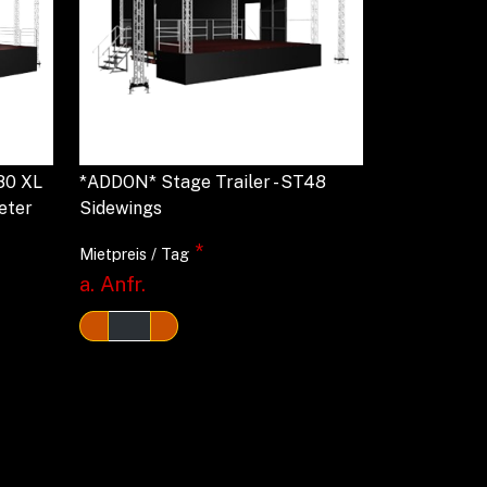
80 XL
*ADDON* Stage Trailer - ST48
eter
Sidewings
*
Mietpreis / Tag
a. Anfr.