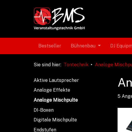
Bestseller
Bühnenbau
DJ Equip
Sie sind hier
:
Tontechnik
Analoge Mischpu
An
Aktive Lautsprecher
Analoge Effekte
5 Ange
Analoge Mischpulte
DI-Boxen
Digitale Mischpulte
Endstufen