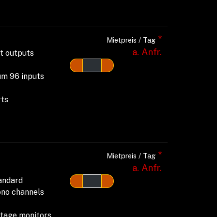
*
Mietpreis / Tag
a. Anfr.
ct outputs
um 96 inputs
rts
*
Mietpreis / Tag
a. Anfr.
tandard
mono channels
 stage monitors