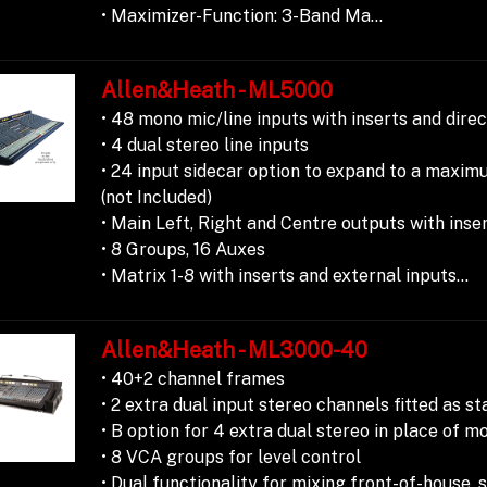
• Maximizer-Function: 3-Band Ma...
Allen&Heath - ML5000
• 48 mono mic/line inputs with inserts and dire
• 4 dual stereo line inputs
• 24 input sidecar option to expand to a maxim
(not Included)
• Main Left, Right and Centre outputs with inse
• 8 Groups, 16 Auxes
• Matrix 1-8 with inserts and external inputs...
Allen&Heath - ML3000-40
• 40+2 channel frames
• 2 extra dual input stereo channels fitted as s
• B option for 4 extra dual stereo in place of 
• 8 VCA groups for level control
• Dual functionality for mixing front-of-house,