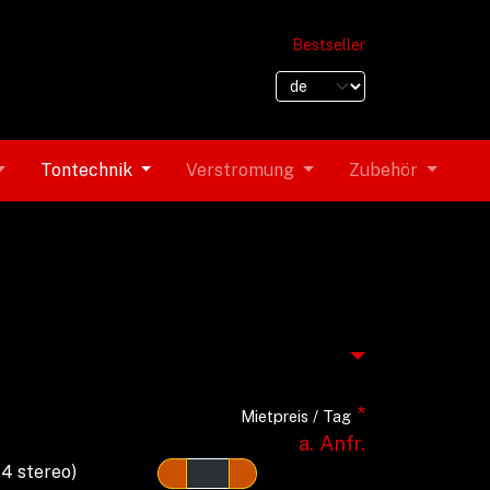
Bestseller
Tontechnik
Verstromung
Zubehör
*
Mietpreis / Tag
a. Anfr.
 4 stereo)